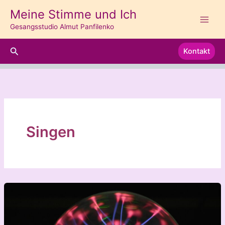
Zum
Meine Stimme und Ich
Inhalt
Gesangsstudio Almut Panfilenko
springen
Suchen
Kontakt
Singen