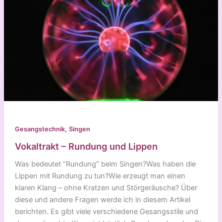
,
Gesangstechnik
Singen
Vokaltrakt – Rundung und Lippen
Was bedeutet “Rundung” beim Singen?Was haben die
Lippen mit Rundung zu tun?Wie erzeugt man einen
klaren Klang – ohne Kratzen und Störgeräusche? Über
diese und andere Fragen werde ich in diesem Artikel
berichten. Es gibt viele verschiedene Gesangsstile und