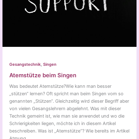
,
Gesangstechnik
Singen
Atemstütze beim Singen
Was bedeutet Atemstütze?Wie kann man besser
„stützen“ lernen? Oft spricht man beim Singen vom so
genannten „Stützen“. Gleichzeitig wird dieser Begriff aber
von vielen Gesangslehrern abgelehnt. Was mit dieser
Technik gemeint ist, wie man sie anwendet und wo die
Schrierigkeiten liegen, möchte ich in diesem Artikel
beschreiben. Was ist „Atemstütze“? Wie bereits im Artikel
Atmung