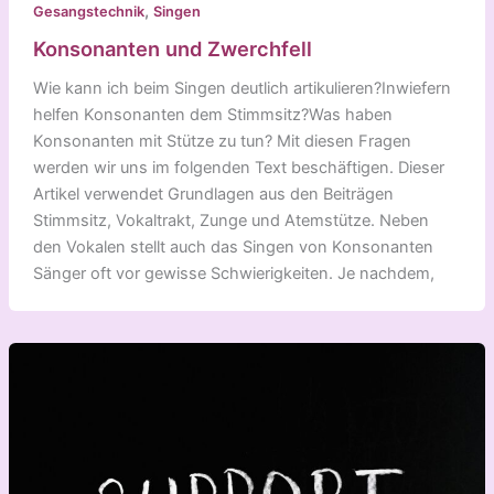
,
Gesangstechnik
Singen
Konsonanten und Zwerchfell
Wie kann ich beim Singen deutlich artikulieren?Inwiefern
helfen Konsonanten dem Stimmsitz?Was haben
Konsonanten mit Stütze zu tun? Mit diesen Fragen
werden wir uns im folgenden Text beschäftigen. Dieser
Artikel verwendet Grundlagen aus den Beiträgen
Stimmsitz, Vokaltrakt, Zunge und Atemstütze. Neben
den Vokalen stellt auch das Singen von Konsonanten
Sänger oft vor gewisse Schwierigkeiten. Je nachdem,