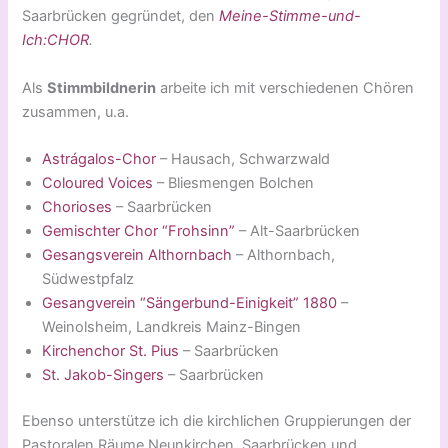
Saarbrücken gegründet, den
Meine-Stimme-und-
Ich:CHOR
.
Als
Stimmbildnerin
arbeite ich mit verschiedenen Chören
zusammen, u.a.
Astrágalos-C
hor
– Hausach, Schwarzwald
Coloured Voices
– Bliesmengen Bolchen
Chorioses
– Saarbrücken
Gemischter Chor “Frohsinn”
– Alt-Saarbrücken
Gesangsverein Althornbach
– Althornbach,
Südwestpfalz
Gesangverein “Sängerbund-Einigkeit” 1880
–
Weinolsheim, Landkreis Mainz-Bingen
Kirchenchor St. Pius
– Saarbrücken
St. Jakob-Singers
– Saarbrücken
Ebenso unterstütze ich die kirchlichen Gruppierungen der
Pastoralen Räume Neunkirchen, Saarbrücken und