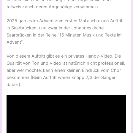
teilweise auch deren Angehörige versammeln.
2025 gab es im Advent zum ersten Mal auch einen Auftritt
in Saarbrücken, und zwar in der Johanneskirche
Saarbrücken in der Reihe “15 Minuten Musik und Texte im
Advent”.
Von diesem Auftritt gibt es ein privates Handy-Video. Die
Qualität von Ton und Video ist natürlich nicht professionell,
aber wer möchte, kann einen kleinen Eindruck vom Chor
bekommen (Beim Auftritt waren knapp 2/3 der Sänger
dabei.):