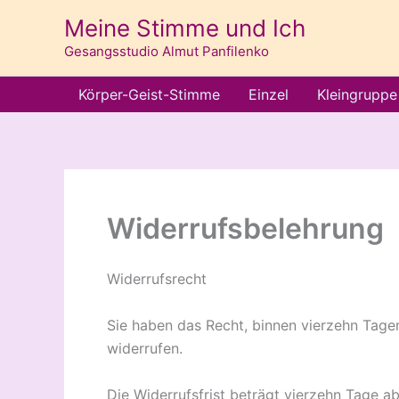
Zum
Meine Stimme und Ich
Inhalt
Gesangsstudio Almut Panfilenko
springen
Körper-Geist-Stimme
Einzel
Kleingruppe
Widerrufsbelehrung
Widerrufsrecht
Sie haben das Recht, binnen vierzehn Tag
widerrufen.
Die Widerrufsfrist beträgt vierzehn Tage 